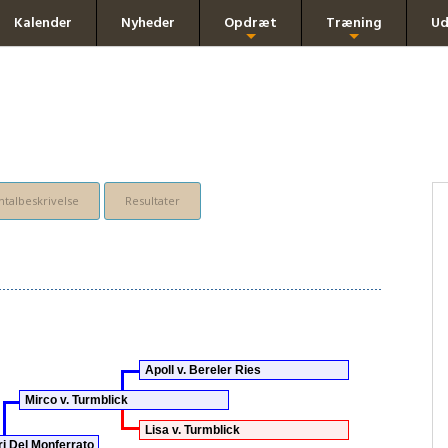
Kalender
Nyheder
Opdræt
Træning
Ud
+
+
talbeskrivelse
Resultater
Apoll v. Bereler Ries
Mirco v. Turmblick
Lisa v. Turmblick
ri Del Monferrato