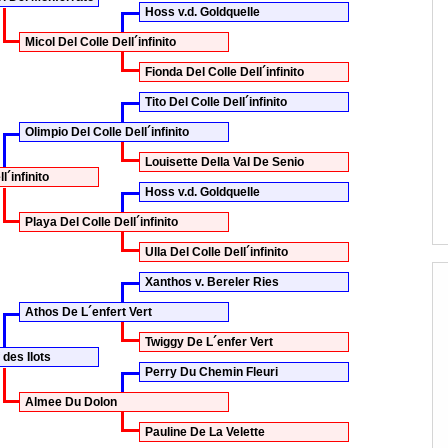
Hoss v.d. Goldquelle
Micol Del Colle Dell´infinito
Fionda Del Colle Dell´infinito
Tito Del Colle Dell´infinito
Olimpio Del Colle Dell´infinito
Louisette Della Val De Senio
l´infinito
Hoss v.d. Goldquelle
Playa Del Colle Dell´infinito
Ulla Del Colle Dell´infinito
Xanthos v. Bereler Ries
Athos De L´enfert Vert
Twiggy De L´enfer Vert
 des Ilots
Perry Du Chemin Fleuri
Almee Du Dolon
Pauline De La Velette