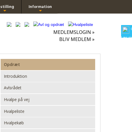
stilling
Information
+
+
MEDLEMSLOGIN »
Læs me
BLIV MEDLEM »
Opdræt
Introduktion
Avlsrådet
Hvalpe på vej
Hvalpeliste
Hvalpekøb