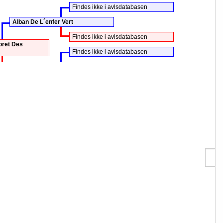
Findes ikke i avlsdatabasen
Alban De L´enfer Vert
Findes ikke i avlsdatabasen
oret Des
Findes ikke i avlsdatabasen
Chipy De Sullieu
Findes ikke i avlsdatabasen
klubben & Jan Anderschou
Søg 
data