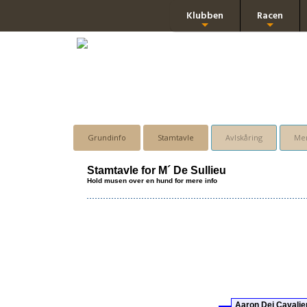
Klubben
Racen
+
+
Grundinfo
Stamtavle
Avlskåring
Men
Stamtavle for M´ De Sullieu
Hold musen over en hund for mere info
Aaron Dei Cavalie