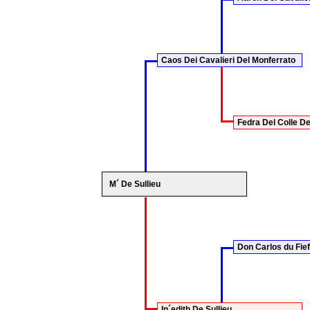
Caos Dei Cavalieri Del Monferrato
Fedra Del Colle Del
M´ De Sullieu
Don Carlos du Fief
In´edith De Sullieu