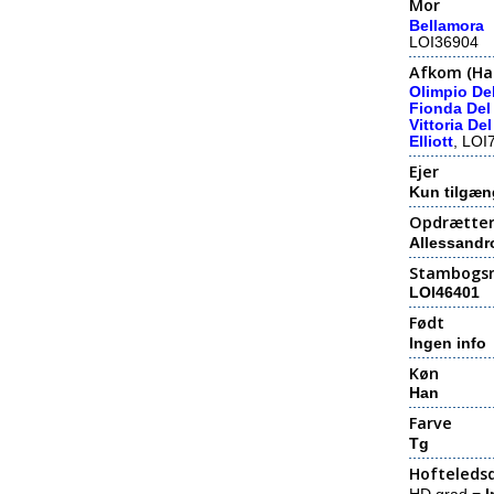
Mor
Bellamora
LOI36904
Afkom (Hal
Olimpio Del
Fionda Del 
Vittoria Del
Elliott
, LOI
Ejer
Kun tilgæn
Opdrætte
Allessandro
Stambogs
LOI46401
Født
Ingen info
Køn
Han
Farve
Tg
Hofteledsd