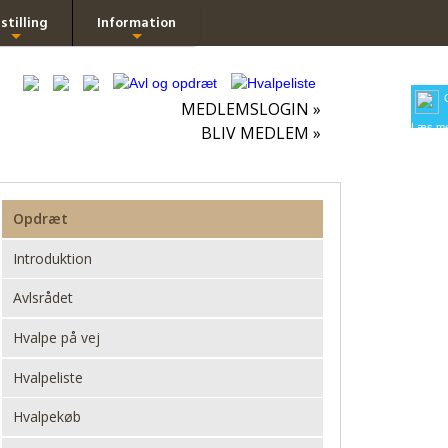
stilling
Information
+
+
MEDLEMSLOGIN »
Læs me
BLIV MEDLEM »
Opdræt
Introduktion
Avlsrådet
Hvalpe på vej
Hvalpeliste
Hvalpekøb