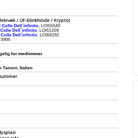
eknæk / UF-blinkhinde / Krypto)
 Colle Dell´infinito
, LOI55540
Colle Dell´infinito
, LOI51209
 Colle Dell´infinito
, LOI68292
73905
gelig for medlemmer
r
 Tanoni, Italien
nummer
ysplasi