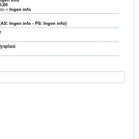
ngen info
0,00
ato =
Ingen info
(AS: Ingen info - PS: Ingen info)
e
ysplasi