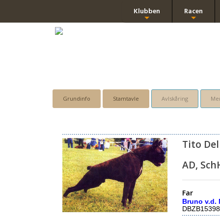
Klubben
Racen
+
+
Grundinfo
Stamtavle
Avlskåring
Men
Tito Del
AD, Sch
Far
Bruno v.d.
DBZB15398