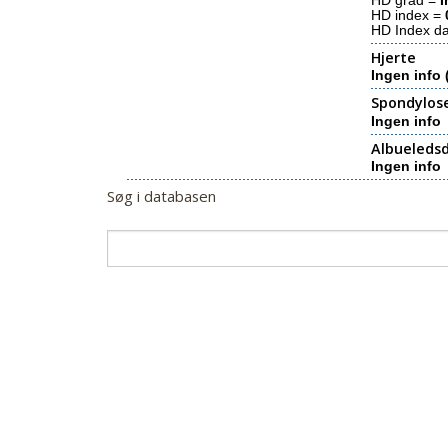
HD grad =
I
HD index =
HD Index d
Hjerte
Ingen info 
Spondylos
Ingen info
Albueledsd
Ingen info
Søg i databasen