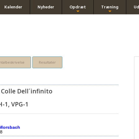
Kalender
Nyheder
Opdræt
Træning
Ud
+
+
talbeskrivelse
Resultater
 Colle Dell´infinito
H-1, VPG-1
 Morsbach
8