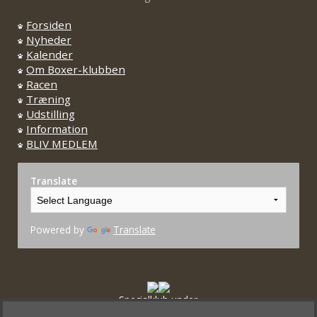
Forsiden
Nyheder
Kalender
Om Boxer-klubben
Racen
Træning
Udstilling
Information
BLIV MEDLEM
Translate
Powered by
Translate
Specialklub under
Dansk Kennel Klub og FCI