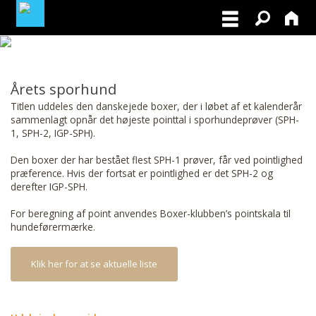
MEDLEMSLOGIN
Årets sporhund
Titlen uddeles den danskejede boxer, der i løbet af et kalenderår
BLIV MEDLEM
sammenlagt opnår det højeste pointtal i sporhundeprøver (SPH-
1, SPH-2, IGP-SPH).
Den boxer der har bestået flest SPH-1 prøver, får ved pointlighed
præference. Hvis der fortsat er pointlighed er det SPH-2 og
derefter IGP-SPH.
For beregning af point anvendes Boxer-klubben’s pointskala til
hundeførermærke.
Klik her for at se aktuelle liste