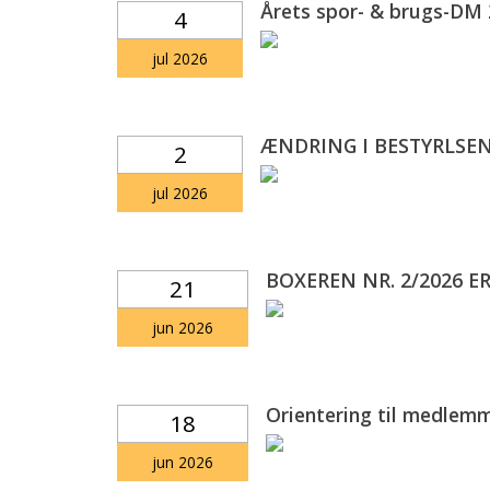
Årets spor- & brugs-DM
4
jul 2026
ÆNDRING I BESTYRLSE
2
jul 2026
BOXEREN NR. 2/2026 E
21
jun 2026
Orientering til medlem
18
jun 2026