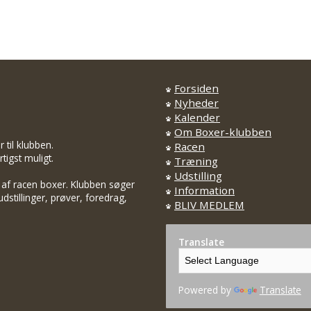
Forsiden
Nyheder
Kalender
Om Boxer-klubben
til klubben.
Racen
tigst muligt.
Træning
Udstilling
 af racen boxer. Klubben søger
Information
dstillinger, prøver, foredrag,
BLIV MEDLEM
Translate
Powered by
Translate