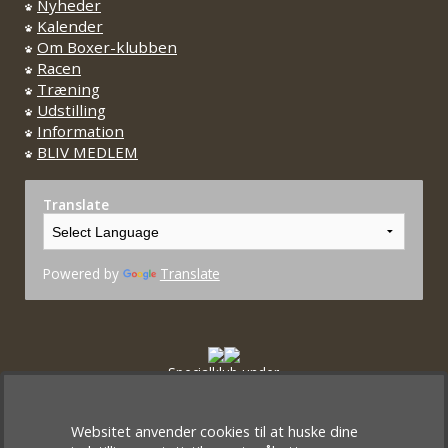
Nyheder
Kalender
Om Boxer-klubben
Racen
Træning
Udstilling
Information
BLIV MEDLEM
Translate
Powered by
Translate
Specialklub under
Dansk Kennel Klub og FCI
Websitet anvender cookies til at huske dine