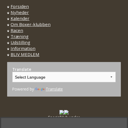
Forsiden
Nyheder
Kalender
Om Boxer-klubben
Racen
Træning
Udstilling
Information
BLIV MEDLEM
Translate
Powered by
Translate
Specialklub under
Dansk Kennel Klub og FCI