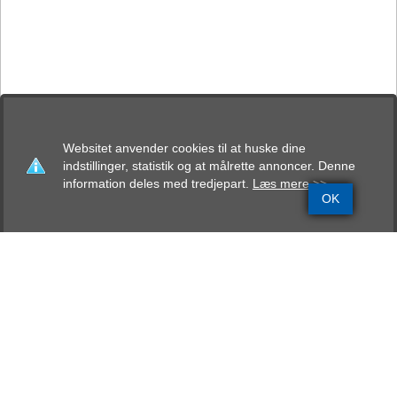
Websitet anvender cookies til at huske dine
indstillinger, statistik og at målrette annoncer. Denne
information deles med tredjepart.
Læs mere >>
OK
Grundinfo
Stamtavle
Avlskåring
Mentalbeskrivelse
Resultater