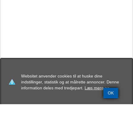
Websitet anvender cookies til at huske dine
indstillinger, statistik og at målrette annoncer. Denne
information deles med tredjepart.
Læs mere >>
OK
Grundinfo
Stamtavle
Avlskåring