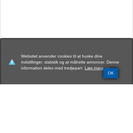
Websitet anvender cookies til at huske dine
indstillinger, statistik og at målrette annoncer. Denne
information deles med tredjepart.
Læs mere >>
OK
Grundinfo
Stamtavle
Avlskåring
Mentalbeskrivelse
Resultater