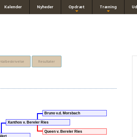
Kalender
Nyheder
Opdræt
Træning
Ud
+
+
talbeskrivelse
Resultater
Bruno v.d. Morsbach
Xanthos v. Bereler Ries
Queen v. Bereler Ries
Vert