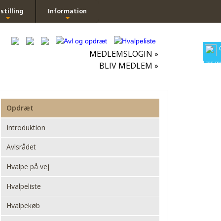
stilling
Information
+
+
MEDLEMSLOGIN »
Læs me
BLIV MEDLEM »
Opdræt
Introduktion
Avlsrådet
Hvalpe på vej
Hvalpeliste
Hvalpekøb