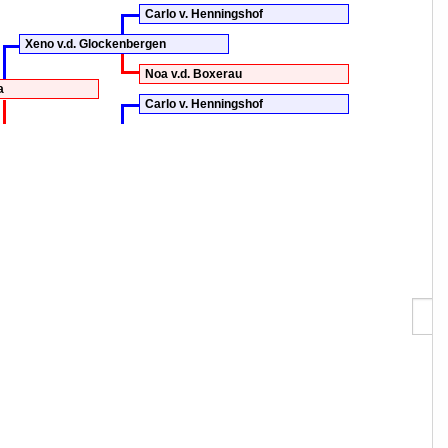
Carlo v. Henningshof
Xeno v.d. Glockenbergen
Noa v.d. Boxerau
a
Carlo v. Henningshof
Paulette Della Talpa
Kodak Della Talpa
klubben & Jan Anderschou
Søg 
data