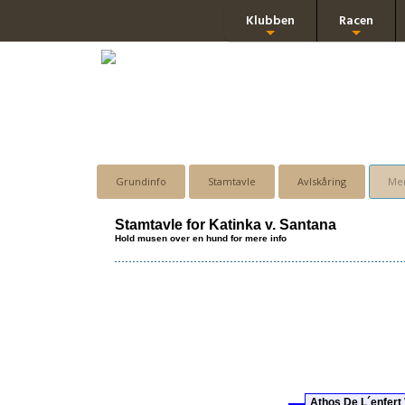
Klubben
Racen
+
+
Grundinfo
Stamtavle
Avlskåring
Men
Stamtavle for Katinka v. Santana
Hold musen over en hund for mere info
Athos De L´enfert 