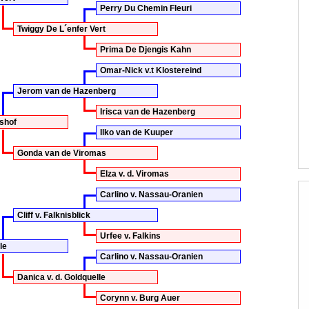
Perry Du Chemin Fleuri
Twiggy De L´enfer Vert
Prima De Djengis Kahn
Omar-Nick v.t Klostereind
Jerom van de Hazenberg
Irisca van de Hazenberg
shof
Ilko van de Kuuper
Gonda van de Viromas
Elza v. d. Viromas
Carlino v. Nassau-Oranien
Cliff v. Falknisblick
Urfee v. Falkins
le
Carlino v. Nassau-Oranien
Danica v. d. Goldquelle
Corynn v. Burg Auer