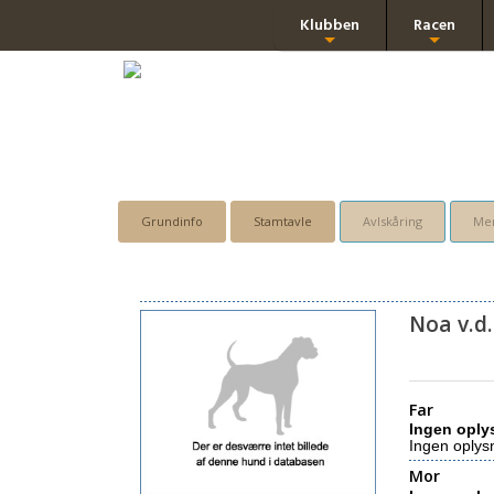
Klubben
Racen
+
+
Grundinfo
Stamtavle
Avlskåring
Men
Noa v.d
Far
Ingen oply
Ingen oplys
Mor