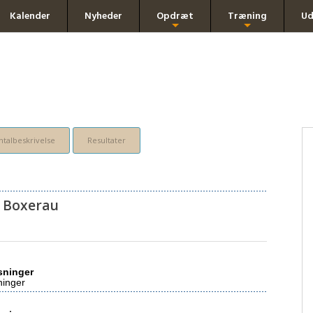
Kalender
Nyheder
Opdræt
Træning
Ud
+
+
talbeskrivelse
Resultater
. Boxerau
sninger
ninger