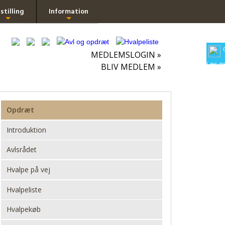
stilling
Information
+
+
MEDLEMSLOGIN »
Læs me
BLIV MEDLEM »
Opdræt
Introduktion
Avlsrådet
Hvalpe på vej
Hvalpeliste
Hvalpekøb