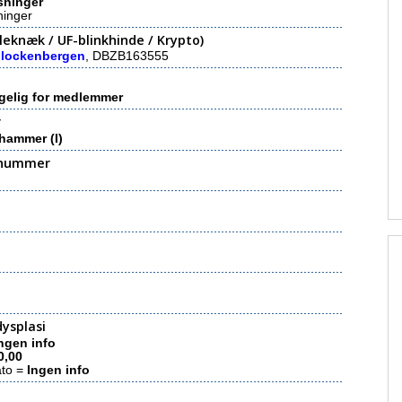
sninger
ninger
eknæk / UF-blinkhinde / Krypto)
Glockenbergen
, DBZB163555
gelig for medlemmer
r
hammer (I)
nummer
ysplasi
ngen info
0,00
ato =
Ingen info