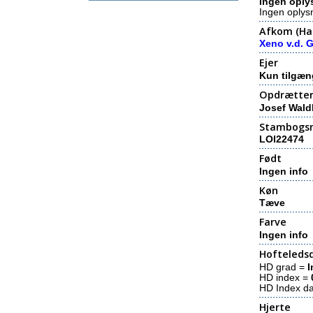
Ingen oply
Ingen oplys
Afkom (Hal
Xeno v.d. 
Ejer
Kun tilgæn
Opdrætte
Josef Wald
Stambogs
LOI22474
Født
Ingen info
Køn
Tæve
Farve
Ingen info
Hofteledsd
HD grad =
I
HD index =
HD Index d
Hjerte