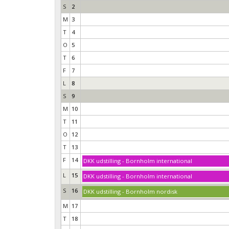
S
2
M
3
T
4
O
5
T
6
F
7
L
8
S
9
M
10
T
11
O
12
T
13
F
14
DKK udstilling - Bornholm international
L
15
DKK udstilling - Bornholm international
S
16
DKK udstilling - Bornholm nordisk
M
17
T
18