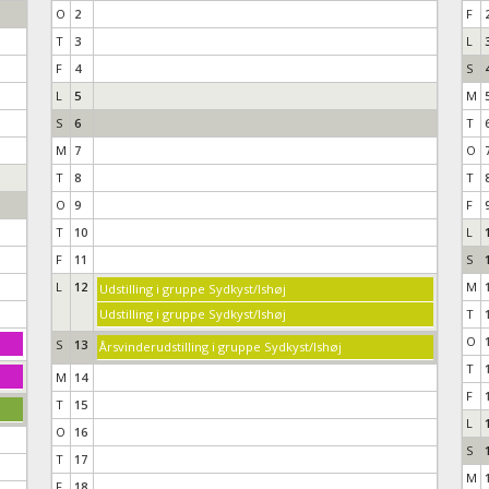
O
2
F
T
3
L
F
4
S
L
5
M
S
6
T
M
7
O
T
8
T
O
9
F
T
10
L
F
11
S
L
12
M
Udstilling i gruppe Sydkyst/Ishøj
Udstilling i gruppe Sydkyst/Ishøj
T
O
S
13
Årsvinderudstilling i gruppe Sydkyst/Ishøj
T
M
14
F
T
15
L
O
16
S
T
17
M
F
18