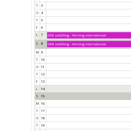
T
3
O
4
T
5
F
6
L
7
DKK udstilling - Herning international
S
8
DKK udstilling - Herning international
M
9
T
10
O
11
T
12
F
13
L
14
S
15
M
16
T
17
O
18
T
19