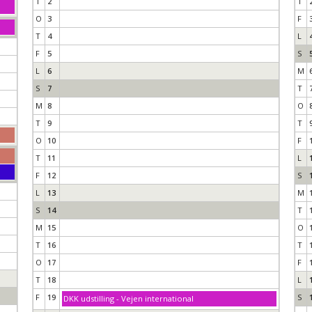
T
2
T
O
3
F
T
4
L
F
5
S
L
6
M
S
7
T
M
8
O
T
9
T
O
10
F
T
11
L
F
12
S
L
13
M
S
14
T
M
15
O
T
16
T
O
17
F
T
18
L
F
19
S
DKK udstilling - Vejen international