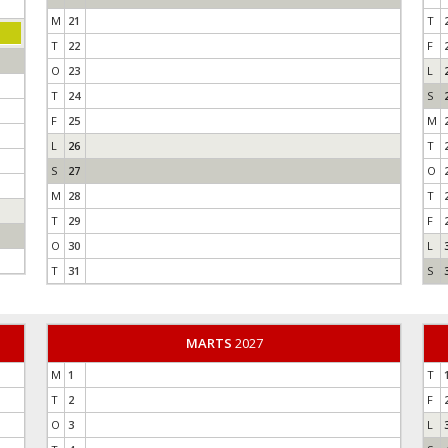
M
21
T
T
22
F
O
23
L
T
24
S
F
25
M
L
26
T
S
27
O
M
28
T
T
29
F
O
30
L
T
31
S
MARTS
2027
M
1
T
T
2
F
O
3
L