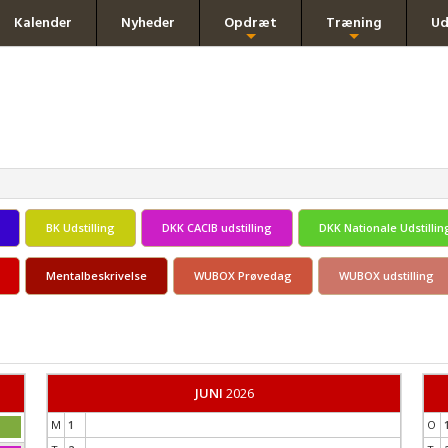
Kalender
Nyheder
Opdræt
Træning
Ud
+
+
BK Udstilling
DKK CACIB udstilling
DKK Nationale Udstillin
Mentalbeskrivelse
WUBOX Prøvedag
WUBOX udstilling
JUNI
2026
M
1
O