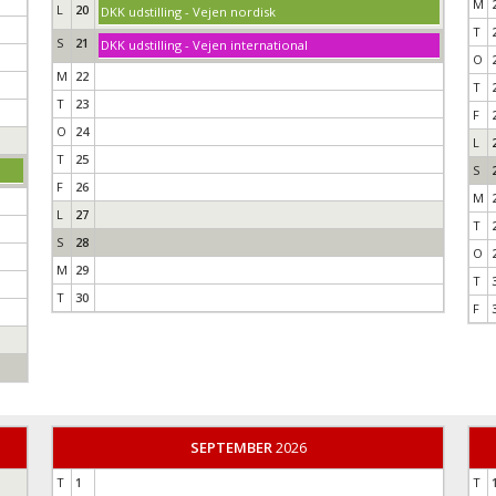
M
L
20
DKK udstilling - Vejen nordisk
T
S
21
DKK udstilling - Vejen international
O
M
22
T
T
23
F
O
24
L
T
25
S
F
26
M
L
27
T
S
28
O
M
29
T
T
30
F
SEPTEMBER
2026
T
1
T