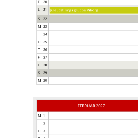
F
20
L
21
Juleudstilling i gruppe Viborg
S
22
M
23
T
24
O
25
T
26
F
27
L
28
S
29
M
30
FEBRUAR
2027
M
1
T
2
O
3