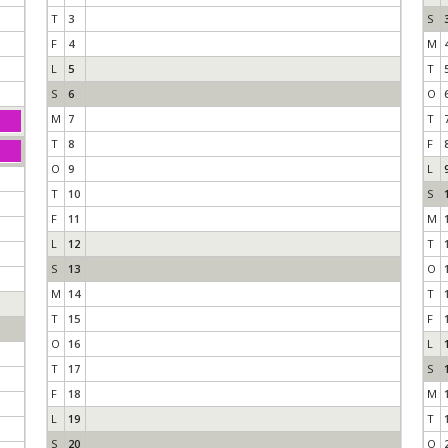
T
3
S
F
4
M
L
5
T
S
6
O
M
7
T
T
8
F
O
9
L
T
10
S
F
11
M
L
12
T
S
13
O
M
14
T
T
15
F
O
16
L
T
17
S
F
18
M
L
19
T
S
20
O