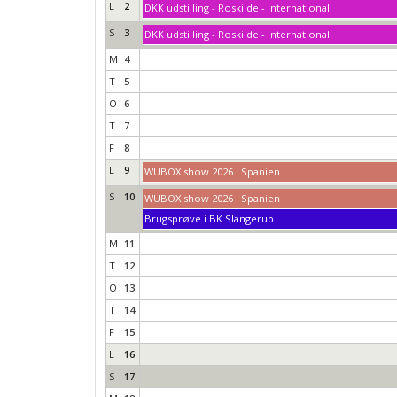
L
2
DKK udstilling - Roskilde - International
S
3
DKK udstilling - Roskilde - International
M
4
T
5
O
6
T
7
F
8
L
9
WUBOX show 2026 i Spanien
S
10
WUBOX show 2026 i Spanien
Brugsprøve i BK Slangerup
M
11
T
12
O
13
T
14
F
15
L
16
S
17