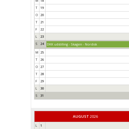
M
18
T
19
O
20
T
21
F
22
L
23
S
24
DKK udstilling - Skagen - Nordisk
M
25
T
26
O
27
T
28
F
29
L
30
S
31
AUGUST
2026
L
1