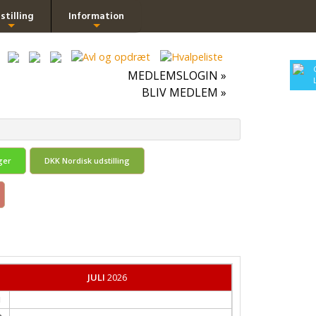
stilling
Information
+
+
MEDLEMSLOGIN »
BLIV MEDLEM »
ger
DKK Nordisk udstilling
JULI
2026
1