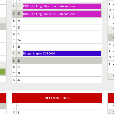
T
L
19
DKK udstilling - Roskilde - International
O
S
20
DKK udstilling - Roskilde - International
T
M
21
F
T
22
L
O
23
S
T
24
M
F
25
T
L
26
Brugs- & spor-DM 2026
O
S
27
T
M
28
F
T
29
L
O
30
DECEMBER
2026
T
1
F
O
2
L