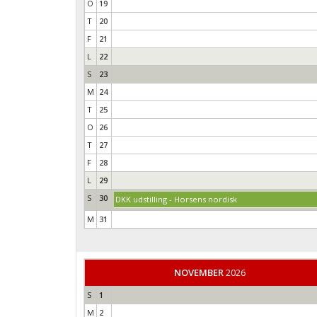
O
19
T
20
F
21
L
22
S
23
M
24
T
25
O
26
T
27
F
28
L
29
S
30
DKK udstilling - Horsens nordisk
M
31
NOVEMBER
2026
S
1
M
2