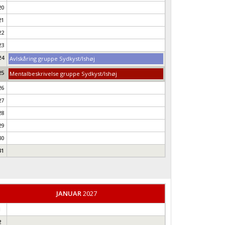
20
21
22
23
24
Avlskåring gruppe Sydkyst/Ishøj
25
Mentalbeskrivelse gruppe Sydkyst/Ishøj
26
27
28
29
30
31
JANUAR
2027
1
2