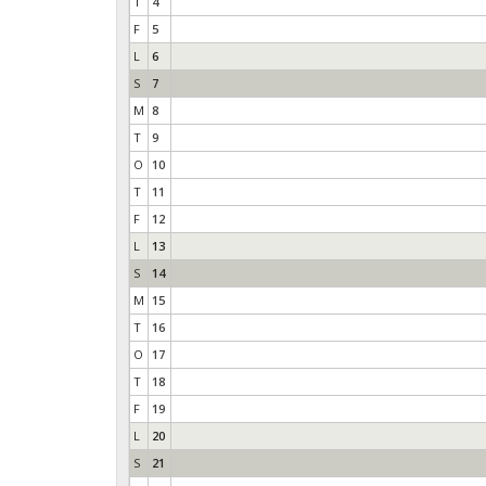
T
4
F
5
L
6
S
7
M
8
T
9
O
10
T
11
F
12
L
13
S
14
M
15
T
16
O
17
T
18
F
19
L
20
S
21