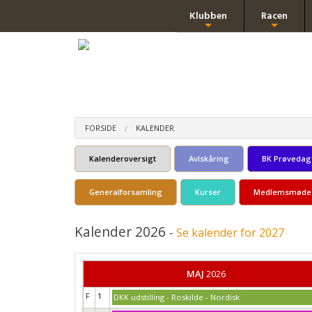
Klubben
Racen
+
+
FORSIDE
KALENDER
Kalenderoversigt
Avlskåring
BK Prøvedag
Generalforsamling
Kurser
Medlemsmøde
Kalender 2026
-
Se kalender for 2027
MAJ
2026
F
1
DKK udstilling - Roskilde - Nordisk