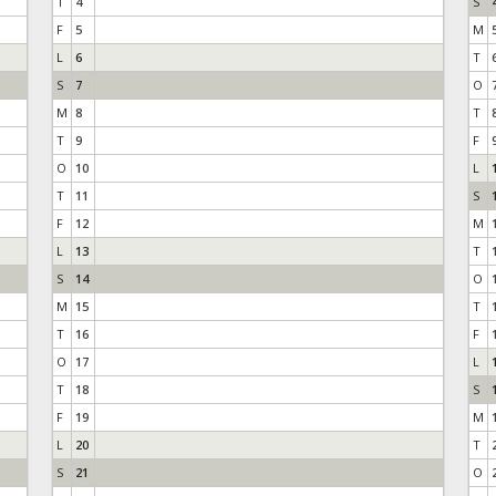
T
4
S
F
5
M
L
6
T
S
7
O
M
8
T
T
9
F
O
10
L
T
11
S
F
12
M
L
13
T
S
14
O
M
15
T
T
16
F
O
17
L
T
18
S
F
19
M
L
20
T
S
21
O