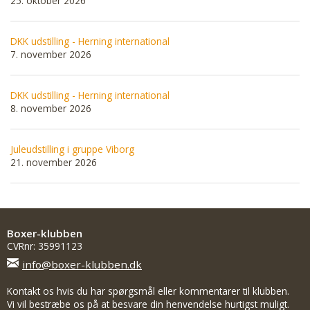
25. oktober 2026
DKK udstilling - Herning international
7. november 2026
DKK udstilling - Herning international
8. november 2026
Juleudstilling i gruppe Viborg
21. november 2026
Boxer-klubben
CVRnr: 35991123
info@boxer-klubben.dk
Kontakt os hvis du har spørgsmål eller kommentarer til klubben.
Vi vil bestræbe os på at besvare din henvendelse hurtigst muligt.