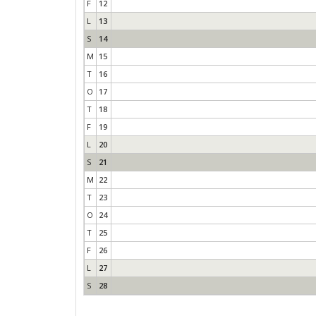
F
12
L
13
S
14
M
15
T
16
O
17
T
18
F
19
L
20
S
21
M
22
T
23
O
24
T
25
F
26
L
27
S
28