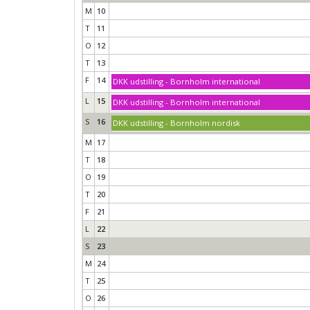
M
10
T
11
O
12
T
13
F
14
DKK udstilling - Bornholm international
L
15
DKK udstilling - Bornholm international
S
16
DKK udstilling - Bornholm nordisk
M
17
T
18
O
19
T
20
F
21
L
22
S
23
M
24
T
25
O
26