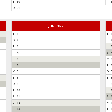
T
30
F
O
31
JUNI
2027
T
1
T
O
2
F
T
3
L
F
4
S
L
5
M
S
6
T
M
7
O
T
8
T
O
9
F
T
10
L
F
11
S
L
12
M
S
13
T