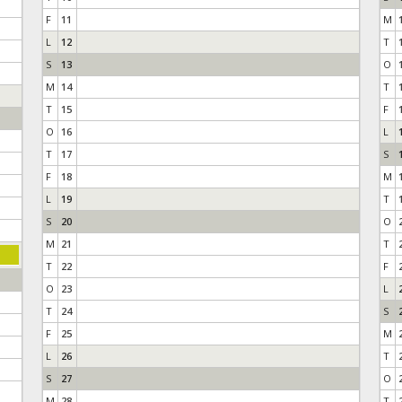
F
11
M
L
12
T
S
13
O
M
14
T
T
15
F
O
16
L
T
17
S
F
18
M
L
19
T
S
20
O
M
21
T
T
22
F
O
23
L
T
24
S
F
25
M
L
26
T
S
27
O
M
28
T