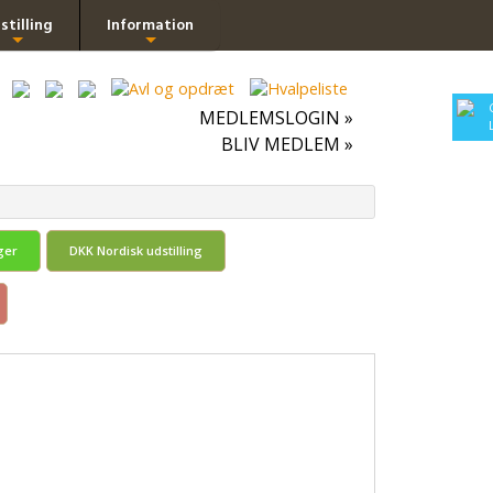
stilling
Information
+
+
MEDLEMSLOGIN »
BLIV MEDLEM »
ger
DKK Nordisk udstilling