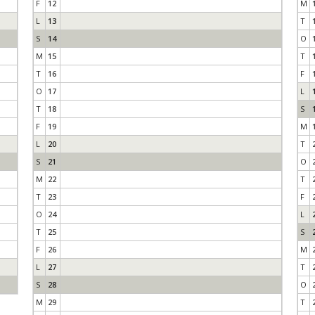
F
12
M
L
13
T
S
14
O
M
15
T
T
16
F
O
17
L
T
18
S
F
19
M
L
20
T
S
21
O
M
22
T
T
23
F
O
24
L
T
25
S
F
26
M
L
27
T
S
28
O
M
29
T