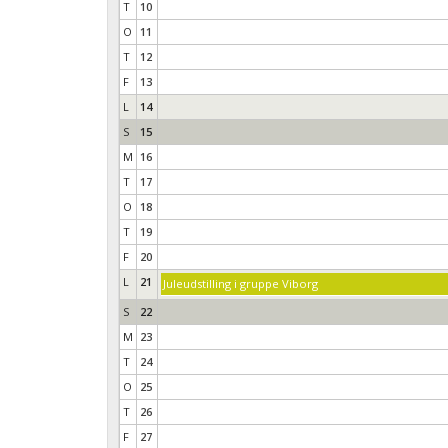
T
10
O
11
T
12
F
13
L
14
S
15
M
16
T
17
O
18
T
19
F
20
L
21
Juleudstilling i gruppe Viborg
S
22
M
23
T
24
O
25
T
26
F
27