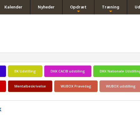
Kalender
Nyheder
Opdræt
Træning
Ud
+
+
BK Udstilling
DKK CACIB udstilling
DKK Nationale Udstillin
Mentalbeskrivelse
WUBOX Prøvedag
WUBOX udstilling
k