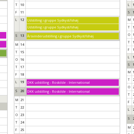
T
10
L
F
11
S
L
12
M
Udstilling i gruppe Sydkyst/Ishøj
Udstilling i gruppe Sydkyst/Ishøj
T
O
S
13
Årsvinderudstilling i gruppe Sydkyst/Ishøj
T
M
14
F
T
15
L
O
16
S
T
17
M
F
18
T
L
19
DKK udstilling - Roskilde - International
O
S
20
DKK udstilling - Roskilde - International
T
M
21
F
T
22
L
O
23
S
T
24
M
F
25