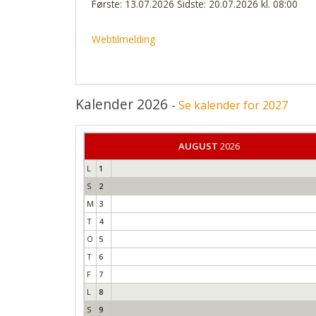
Første: 13.07.2026 Sidste: 20.07.2026 kl. 08:00
Webtilmelding
Kalender 2026
-
Se kalender for 2027
AUGUST
2026
L
1
S
2
M
3
T
4
O
5
T
6
F
7
L
8
S
9