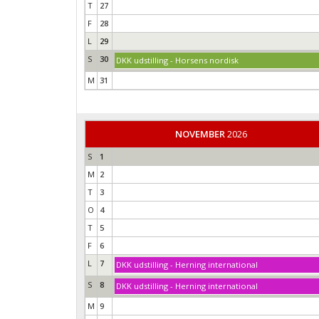
T
27
F
28
L
29
S
30
DKK udstilling - Horsens nordisk
M
31
NOVEMBER
2026
S
1
M
2
T
3
O
4
T
5
F
6
L
7
DKK udstilling - Herning international
S
8
DKK udstilling - Herning international
M
9