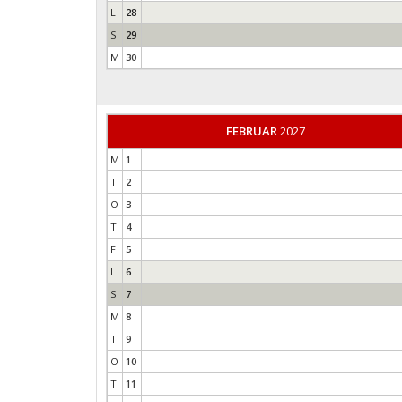
L
28
S
29
M
30
FEBRUAR
2027
M
1
T
2
O
3
T
4
F
5
L
6
S
7
M
8
T
9
O
10
T
11