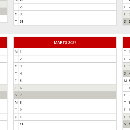
T
29
F
O
30
L
T
31
S
MARTS
2027
M
1
T
T
2
F
O
3
L
T
4
S
F
5
M
L
6
T
S
7
O
M
8
T
T
9
F
O
10
L
T
11
S