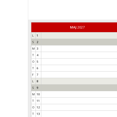
MAJ
2027
L
1
S
2
M
3
T
4
O
5
T
6
F
7
L
8
S
9
M
10
T
11
O
12
T
13