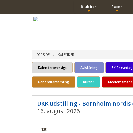
Klubben
Racen
+
+
FORSIDE
KALENDER
Kalenderoversigt
Avlskåring
BK Prøvedag
Generalforsamling
Kurser
Medlemsmøde
DKK udstilling - Bornholm nordis
16. august 2026
Frist