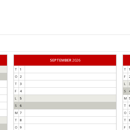
SEPTEMBER
2026
T
1
T
O
2
F
T
3
L
F
4
S
L
5
M
S
6
T
M
7
O
T
8
T
O
9
F