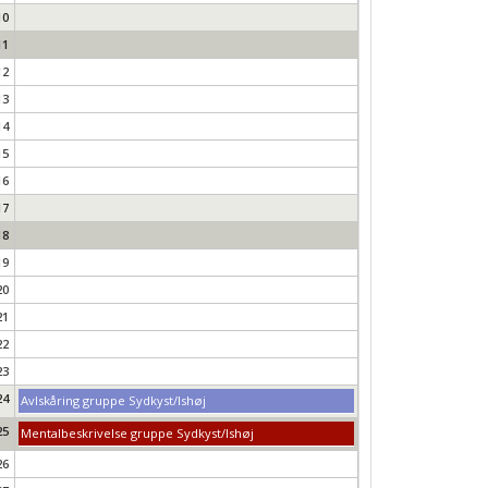
10
11
12
13
14
15
16
17
18
19
20
21
22
23
24
Avlskåring gruppe Sydkyst/Ishøj
25
Mentalbeskrivelse gruppe Sydkyst/Ishøj
26