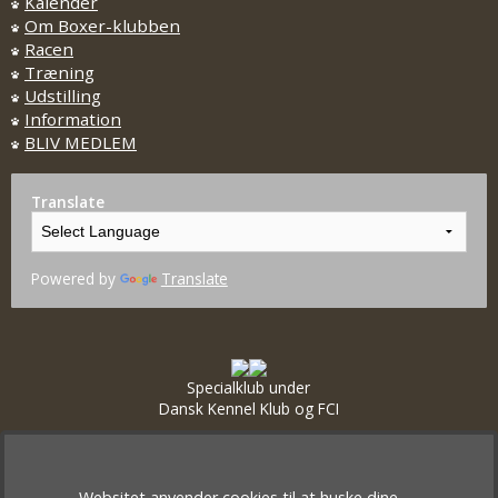
Kalender
Om Boxer-klubben
Racen
Træning
Udstilling
Information
BLIV MEDLEM
Translate
Powered by
Translate
Specialklub under
Dansk Kennel Klub og FCI
Websitet anvender cookies til at huske dine