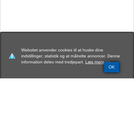
Websitet anvender cookies til at huske dine
indstillinger, statistik og at målrette annoncer. Denne
information deles med tredjepart.
Læs mere >>
OK
Grundinfo
Stamtavle
Avlskåring
Mentalbeskrivelse
Resultater