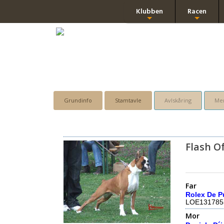
Klubben
Racen
+
+
Grundinfo
Stamtavle
Avlskåring
Men
Flash O
Far
Rolex De P
LOE131785
Mor