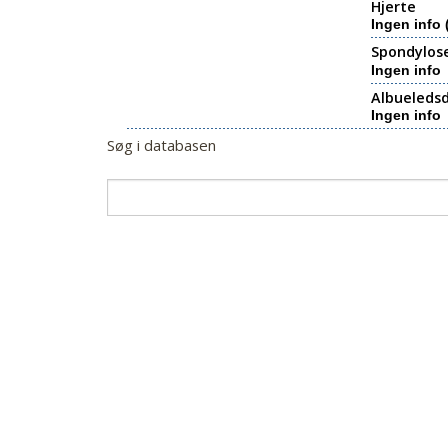
Hjerte
Ingen info 
Spondylos
Ingen info
Albueledsd
Ingen info
Søg i databasen