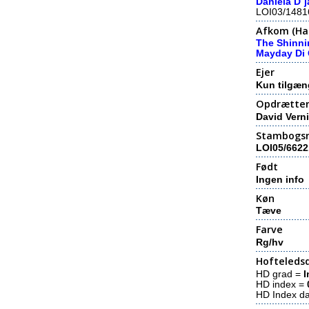
Daniela D´j
LOI03/1481
Afkom (Hal
The Shinni
Mayday Di 
Ejer
Kun tilgæn
Opdrætte
David Vern
Stambogs
LOI05/6622
Født
Ingen info
Køn
Tæve
Farve
Rg/hv
Hofteledsd
HD grad =
I
HD index =
HD Index d