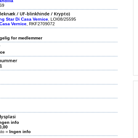
andilla
69
eknæk / UF-blinkhinde / Krypto)
ng Star Di Casa Vernice
, LOI08/25595
Casa Vernice
, RKF2709072
gelig for medlemmer
r
ice
nummer
1
ysplasi
ngen info
0,00
ato =
Ingen info