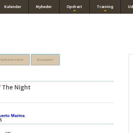
Kalender
Nyheder
Opdræt
Træning
Ud
+
+
talbeskrivelse
Resultater
f The Night
uerto Marina
5