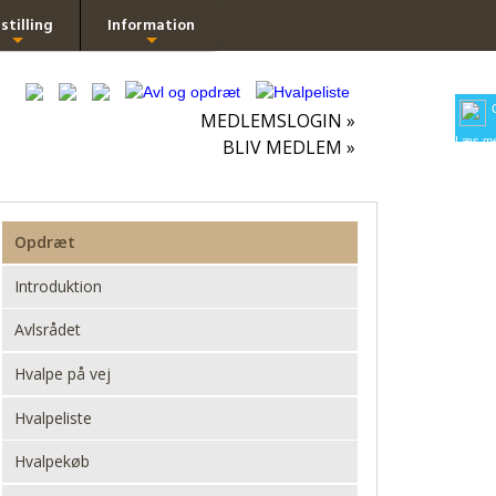
stilling
Information
+
+
MEDLEMSLOGIN »
Læs me
BLIV MEDLEM »
Opdræt
Introduktion
Avlsrådet
Hvalpe på vej
Hvalpeliste
Hvalpekøb