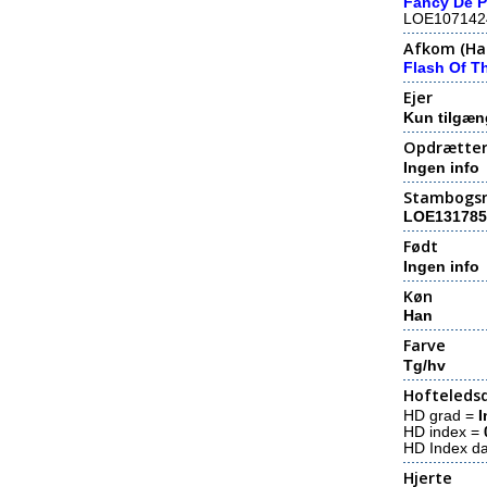
Fancy De P
LOE107142
Afkom (Hal
Flash Of T
Ejer
Kun tilgæn
Opdrætte
Ingen info
Stambogs
LOE131785
Født
Ingen info
Køn
Han
Farve
Tg/hv
Hofteledsd
HD grad =
I
HD index =
HD Index d
Hjerte