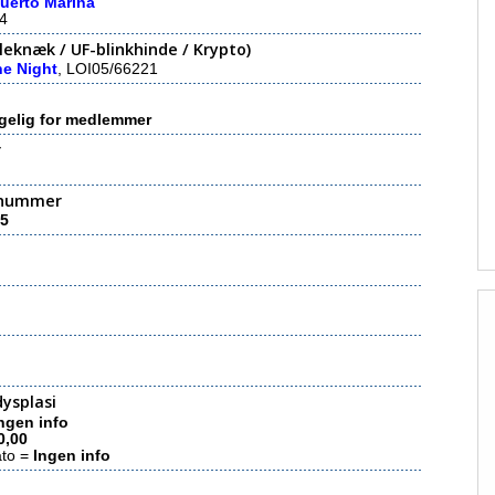
uerto Marina
4
eknæk / UF-blinkhinde / Krypto)
he Night
, LOI05/66221
gelig for medlemmer
r
nummer
5
ysplasi
ngen info
0,00
ato =
Ingen info