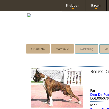
Klubben
Racen
+
+
Grundinfo
Stamtavle
Avlskåring
Men
Rolex D
Far
Don De Pue
LOE095076
Mor