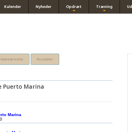
Kalender
Nyheder
Opdræt
Træning
Ud
+
+
talbeskrivelse
Resultater
e Puerto Marina
rto Marina
0