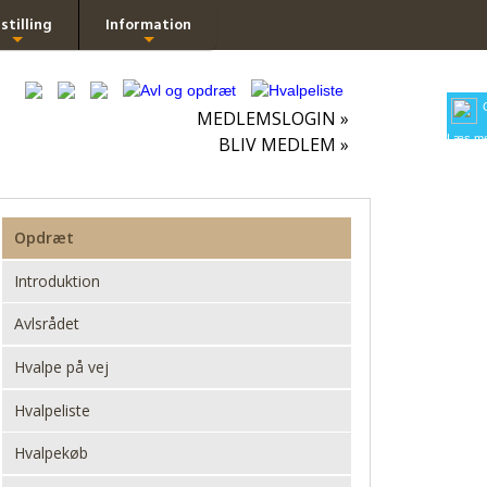
stilling
Information
+
+
MEDLEMSLOGIN »
Læs me
BLIV MEDLEM »
Opdræt
Introduktion
Avlsrådet
Hvalpe på vej
Hvalpeliste
Hvalpekøb