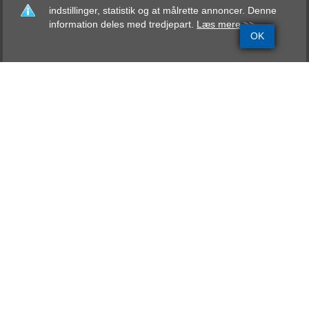
indstillinger, statistik og at målrette annoncer. Denne
information deles med tredjepart.
Læs mere >>
OK
Grundinfo
Stamtavle
Avlskåring
Mentalbeskrivelse
Resultater
Dragon von Grossen
Ritter
ZTP, ANGK., BH, AD,
VPG-3