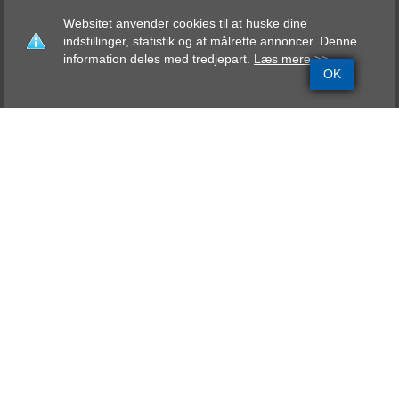
Websitet anvender cookies til at huske dine
indstillinger, statistik og at målrette annoncer. Denne
information deles med tredjepart.
Læs mere >>
OK
Grundinfo
Stamtavle
Avlskåring
Mentalbeskrivelse
Resultater
Arnakkekilden´s Bono
AK