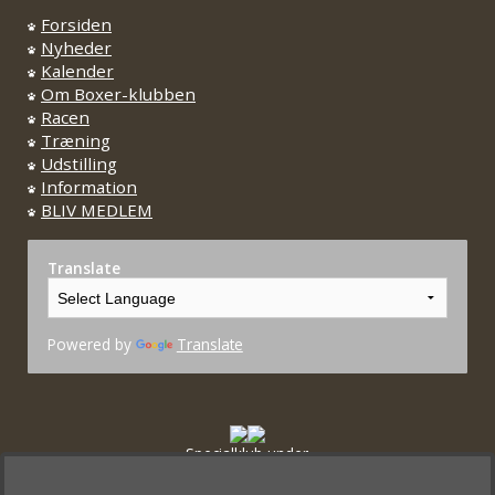
Forsiden
Nyheder
Kalender
Om Boxer-klubben
Racen
Træning
Udstilling
Information
BLIV MEDLEM
Translate
Powered by
Translate
Specialklub under
Dansk Kennel Klub og FCI