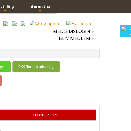
stilling
Information
+
+
MEDLEMSLOGIN »
BLIV MEDLEM »
ger
DKK Nordisk udstilling
OKTOBER
2026
1