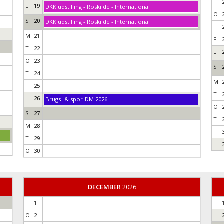
T
L
19
DKK udstilling - Roskilde - International
O
S
20
DKK udstilling - Roskilde - International
T
M
21
F
T
22
L
O
23
S
T
24
M
F
25
T
L
26
Brugs- & spor-DM 2026
O
S
27
T
M
28
F
T
29
L
O
30
DECEMBER
2026
T
1
F
O
2
L