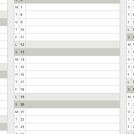
M
7
O
T
8
T
O
9
F
T
10
L
F
11
S
L
12
M
S
13
T
M
14
O
T
15
T
O
16
F
T
17
L
F
18
S
L
19
M
S
20
T
M
21
O
T
22
T
O
23
F