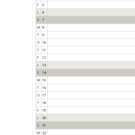
F
5
L
6
S
7
M
8
T
9
O
10
T
11
F
12
L
13
S
14
M
15
T
16
O
17
T
18
F
19
L
20
S
21
M
22