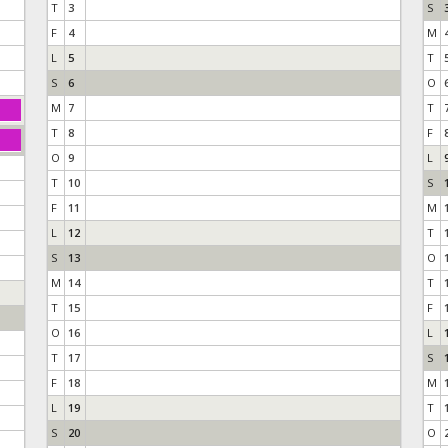
T
3
S
F
4
M
L
5
T
S
6
O
M
7
T
T
8
F
O
9
L
T
10
S
F
11
M
L
12
T
S
13
O
M
14
T
T
15
F
O
16
L
T
17
S
F
18
M
L
19
T
S
20
O