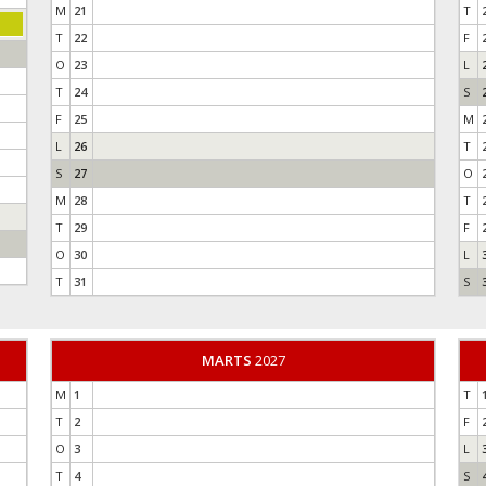
M
21
T
T
22
F
O
23
L
T
24
S
F
25
M
L
26
T
S
27
O
M
28
T
T
29
F
O
30
L
T
31
S
MARTS
2027
M
1
T
T
2
F
O
3
L
T
4
S