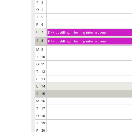
T
3
O
4
T
5
F
6
L
7
DKK udstilling - Herning international
S
8
DKK udstilling - Herning international
M
9
T
10
O
11
T
12
F
13
L
14
S
15
M
16
T
17
O
18
T
19
F
20