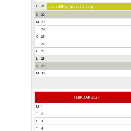
L
21
Juleudstilling i gruppe Viborg
S
22
M
23
T
24
O
25
T
26
F
27
L
28
S
29
M
30
FEBRUAR
2027
M
1
T
2
O
3
T
4