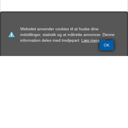
Websitet anvender cookies til at huske dine
indstillinger, statistik og at målrette annoncer. Denne
information deles med tredjepart.
Læs mere >>
OK
Brugshundeprøve den 14-03-2026
i BK. Gr. Årslev
Dommer: Erik S. Ahrends