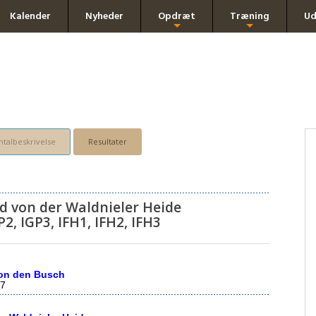
Kalender
Nyheder
Opdræt
Træning
Ud
+
+
talbeskrivelse
Resultater
 von der Waldnieler Heide
P2, IGP3, IFH1, IFH2, IFH3
on den Busch
7