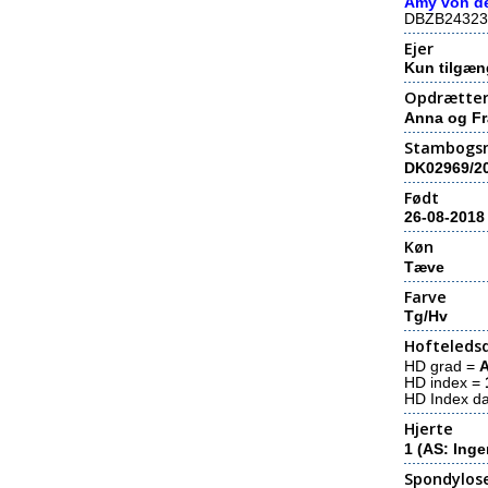
Amy von de
DBZB24323
Ejer
Kun tilgæn
Opdrætte
Anna og Fr
Stambogs
DK02969/2
Født
26-08-2018
Køn
Tæve
Farve
Tg/Hv
Hofteledsd
HD grad =
HD index =
HD Index d
Hjerte
1 (AS: Inge
Spondylos