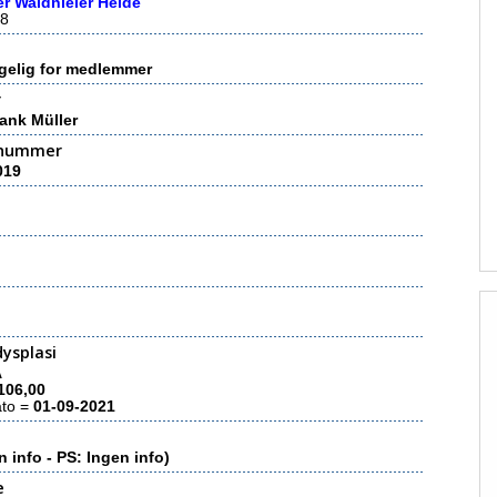
r Waldnieler Heide
8
gelig for medlemmer
r
ank Müller
nummer
019
ysplasi
A
106,00
ato =
01-09-2021
n info - PS: Ingen info)
e