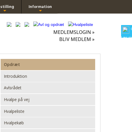
stilling
Information
+
+
MEDLEMSLOGIN »
Læs me
BLIV MEDLEM »
Opdræt
Introduktion
Avlsrådet
Hvalpe på vej
Hvalpeliste
Hvalpekøb