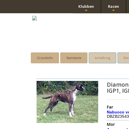
Klubben
Racen
+
+
Grundinfo
Stamtavle
Avlskåring
Men
Diamond
IGP1, IG
Far
Nabucco v
DBZB23543
Mor