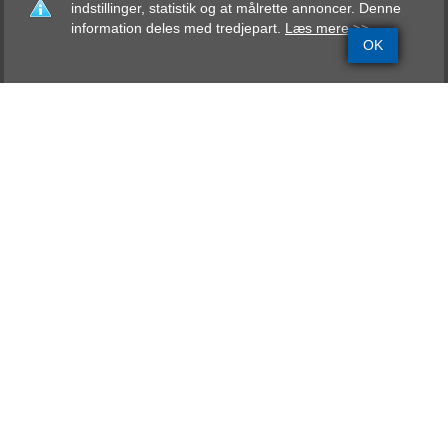
indstillinger, statistik og at målrette annoncer. Denne
information deles med tredjepart.
Læs mere >>
OK
Grundinfo
Stamtavle
Avlskåring
Mentalbeskrivelse
Resultater
Excalibur De Sous Le
Lac
BH, AD, FH-1, IPO-1
Far