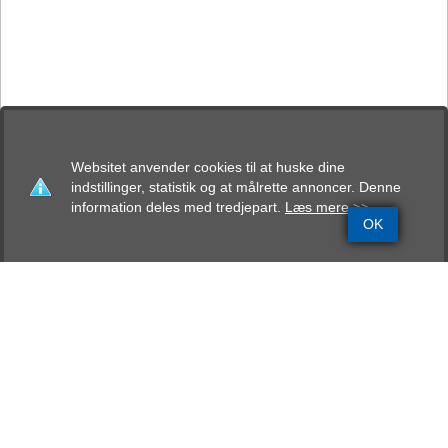
Websitet anvender cookies til at huske dine
indstillinger, statistik og at målrette annoncer. Denne
information deles med tredjepart.
Læs mere >>
OK
Grundinfo
Stamtavle
Avlskåring
Mentalbeskrivelse
Resultater