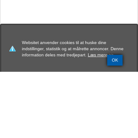
Websitet anvender cookies til at huske dine
indstillinger, statistik og at målrette annoncer. Denne
information deles med tredjepart.
Læs mere >>
OK
Grundinfo
Stamtavle
Avlskåring
Mentalbeskrivelse
Resultater