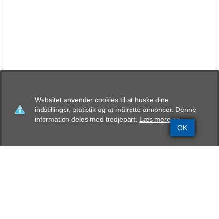
Websitet anvender cookies til at huske dine
indstillinger, statistik og at målrette annoncer. Denne
information deles med tredjepart.
Læs mere >>
OK
Grundinfo
Stamtavle
Avlskåring
Mentalbeskrivelse
Resultater