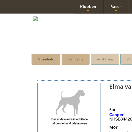
Klubben
Racen
+
+
Grundinfo
Stamtavle
Avlskåring
Men
Elma v
Far
Casper
NHSB8442
Mor