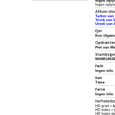
Ingen oply
Ingen oplys
Afkom (Hal
Tarbor van
Yorck van 
Uniek van 
Ejer
Kun tilgæn
Opdrætte
Piet van Me
Stambogs
NHSB1063
Født
Ingen info
Køn
Tæve
Farve
Ingen info
Hofteledsd
HD grad =
I
HD index =
HD Index d