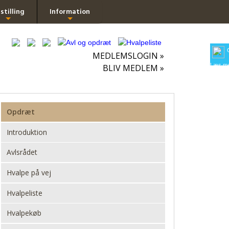
stilling
Information
+
+
MEDLEMSLOGIN »
Læs me
BLIV MEDLEM »
Opdræt
Introduktion
Avlsrådet
Hvalpe på vej
Hvalpeliste
Hvalpekøb