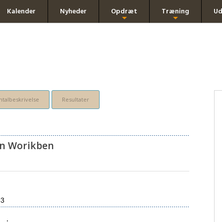
Kalender
Nyheder
Opdræt
Træning
Ud
+
+
talbeskrivelse
Resultater
an Worikben
63