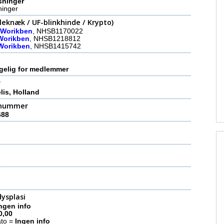
sninger
ninger
eknæk / UF-blinkhinde / Krypto)
 Worikben
, NHSB1170022
Worikben
, NHSB1218812
Worikben
, NHSB1415742
gelig for medlemmer
r
lis, Holland
nummer
688
ysplasi
ngen info
0,00
ato =
Ingen info