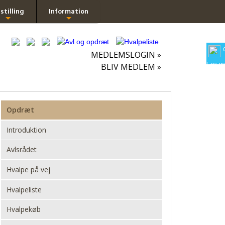
stilling
Information
+
+
MEDLEMSLOGIN »
Læs me
BLIV MEDLEM »
Opdræt
Introduktion
Avlsrådet
Hvalpe på vej
Hvalpeliste
Hvalpekøb