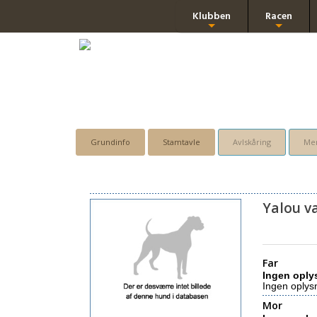
Klubben
Racen
+
+
Grundinfo
Stamtavle
Avlskåring
Men
Yalou v
Far
Ingen oply
Ingen oplys
Mor