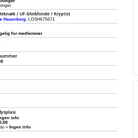
sninger
ninger
eknæk / UF-blinkhinde / Krypto)
de Hazenberg
, LOSH675671
gelig for medlemmer
r
nummer
00
ysplasi
ngen info
0,00
ato =
Ingen info