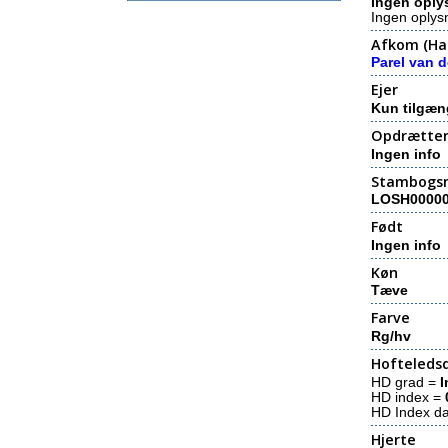
Ingen oply
Ingen oplys
Afkom (Hal
Parel van 
Ejer
Kun tilgæn
Opdrætte
Ingen info
Stambogs
LOSH0000
Født
Ingen info
Køn
Tæve
Farve
Rg/hv
Hofteledsd
HD grad =
I
HD index =
HD Index d
Hjerte