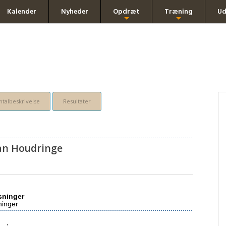
Kalender
Nyheder
Opdræt
Træning
Ud
+
+
talbeskrivelse
Resultater
an Houdringe
sninger
ninger