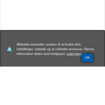
Websitet anvender cookies til at huske dine
indstillinger, statistik og at målrette annoncer. Denne
information deles med tredjepart.
Læs mere >>
OK
Grundinfo
Stamtavle
Avlskåring
Mentalbeskrivelse
Resultater