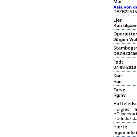
Mor
Asia von d
DBZB22515
Ejer
Kun tilgæn
Opdrætte
Jürgen Wul
Stambogs
DBZB2345
Født
07-08-2010
Køn
Han
Farve
Rg/hv
Hofteledsd
HD grad =
I
HD index =
HD Index d
Hjerte
Ingen info 