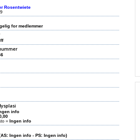
er Rosentwiete
9
gelig for medlemmer
r
ff
nummer
66
ysplasi
ngen info
0,00
ato =
Ingen info
(AS: Ingen info - PS: Ingen info)