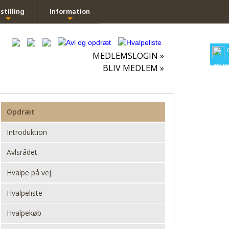
stilling
Information
+
+
MEDLEMSLOGIN »
Læs me
BLIV MEDLEM »
Opdræt
Introduktion
Avlsrådet
Hvalpe på vej
Hvalpeliste
Hvalpekøb