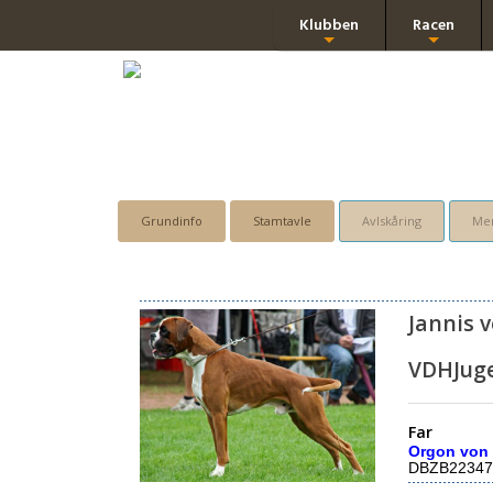
Klubben
Racen
+
+
Grundinfo
Stamtavle
Avlskåring
Men
Jannis 
VDHJug
Far
Orgon von
DBZB22347