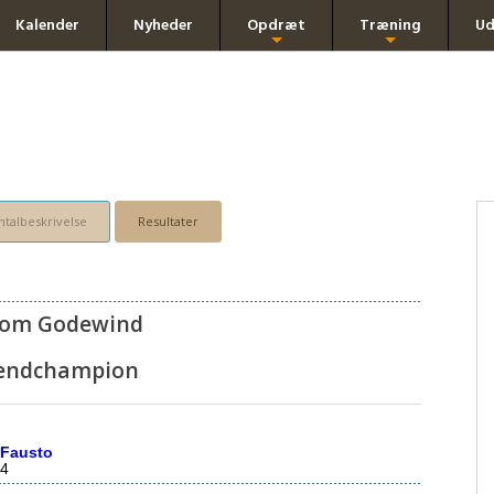
Kalender
Nyheder
Opdræt
Træning
Ud
+
+
talbeskrivelse
Resultater
vom Godewind
endchampion
 Fausto
4