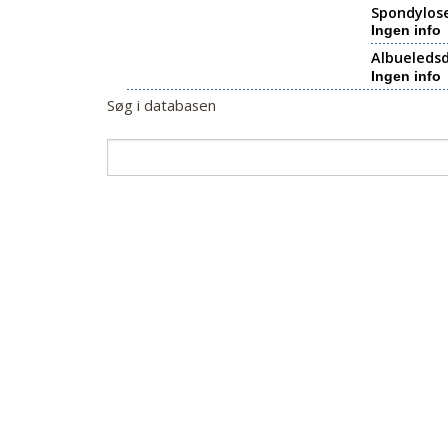
Spondylos
Ingen info
Albueledsd
Ingen info
Søg i databasen