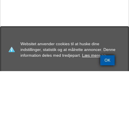
Websitet anvender cookies til at huske dine
indstillinger, statistik og at målrette annoncer. Denne
information deles med tredjepart.
Læs mere >>
OK
Grundinfo
Stamtavle
Avlskåring
Mentalbeskrivelse
Resultater