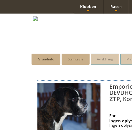
Klubben
Racen
+
+
Grundinfo
Stamtavle
Avlskåring
Men
Emporio
DEVDH
ZTP, Kö
Far
Ingen oply
Ingen oplys