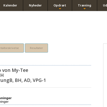
Kalender
Nyheder
Opdræt
Træning
Ud
+
+
talbeskrivelse
Resultater
 von My-Tee
CH
rungB, BH, AD, VPG-1
sninger
ninger