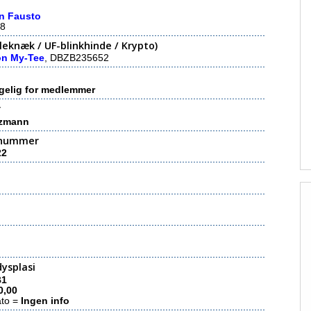
on Fausto
8
eknæk / UF-blinkhinde / Krypto)
on My-Tee
, DBZB235652
gelig for medlemmer
r
nzmann
nummer
22
ysplasi
B1
0,00
ato =
Ingen info