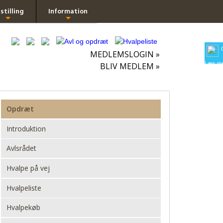
stilling
Information
+
+
MEDLEMSLOGIN »
Læs me
BLIV MEDLEM »
Opdræt
Introduktion
Avlsrådet
Hvalpe på vej
Hvalpeliste
Hvalpekøb