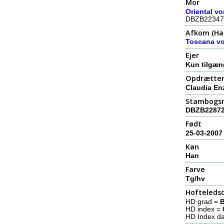
Mor
Oriental v
DBZB22347
Afkom (Hal
Toscana v
Ejer
Kun tilgæn
Opdrætte
Claudia E
Stambogs
DBZB2287
Født
25-03-2007
Køn
Han
Farve
Tg/hv
Hofteledsd
HD grad =
HD index =
HD Index d