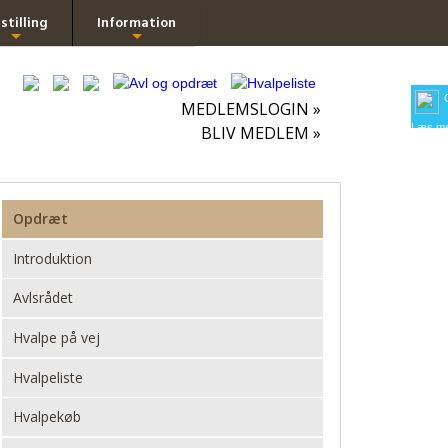
stilling
Information
+
+
MEDLEMSLOGIN »
Læs me
BLIV MEDLEM »
Opdræt
Introduktion
Avlsrådet
Hvalpe på vej
Hvalpeliste
Hvalpekøb