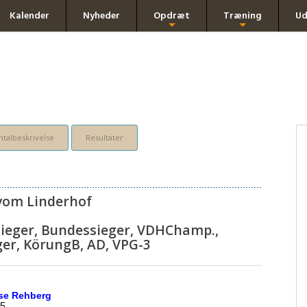
Kalender
Nyheder
Opdræt
Træning
Ud
+
+
talbeskrivelse
Resultater
vom Linderhof
ieger, Bundessieger, VDHChamp.,
ger, KörungB, AD, VPG-3
use Rehberg
5