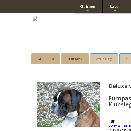
Klubben
Racen
+
+
Grundinfo
Stamtavle
Avlskåring
Men
Deluxe 
Europas
Klubsie
Far
Zoff v. Ha
DBZB21058