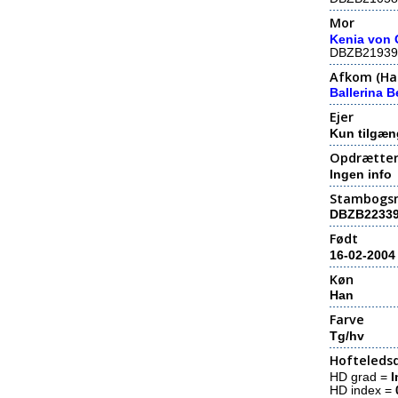
Mor
Kenia von
DBZB21939
Afkom (Hal
Ballerina 
Ejer
Kun tilgæn
Opdrætte
Ingen info
Stambogs
DBZB2233
Født
16-02-2004
Køn
Han
Farve
Tg/hv
Hofteledsd
HD grad =
I
HD index =