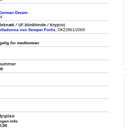
 German Dream
4
eknæk / UF-blinkhinde / Krypto)
Belladonna von Semper Fortis
, DK22861/2009
gelig for medlemmer
r
nummer
96
ysplasi
ngen info
0,00