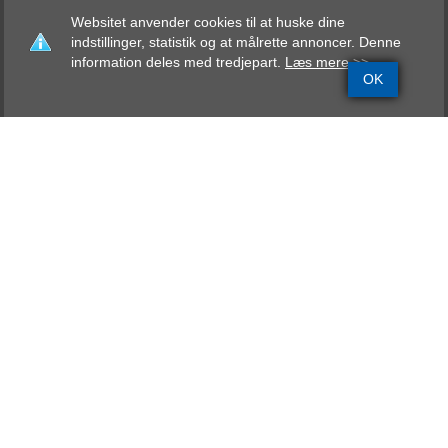
Websitet anvender cookies til at huske dine
indstillinger, statistik og at målrette annoncer. Denne
information deles med tredjepart.
Læs mere >>
OK
Grundinfo
Stamtavle
Avlskåring
Mentalbeskrivelse
Resultater
Viktoria vom
Teufelsweg
Far