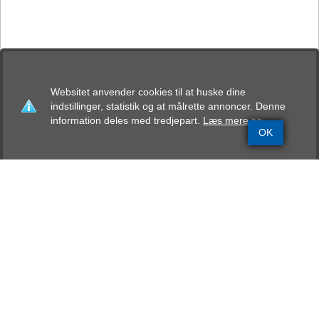
Websitet anvender cookies til at huske dine
indstillinger, statistik og at målrette annoncer. Denne
information deles med tredjepart.
Læs mere >>
OK
Grundinfo
Stamtavle
Avlskåring
Mentalbeskrivelse
Resultater