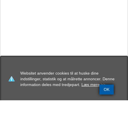
Websitet anvender cookies til at huske dine
indstillinger, statistik og at målrette annoncer. Denne
information deles med tredjepart.
Læs mere >>
OK
Grundinfo
Stamtavle
Avlskåring