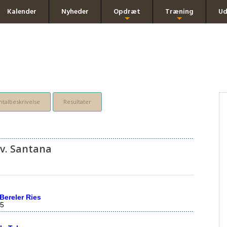
Kalender
Nyheder
Opdræt
Træning
Ud
+
+
talbeskrivelse
Resultater
v. Santana
Bereler Ries
5