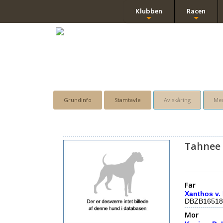
Klubben
Racen
+
+
Grundinfo
Stamtavle
Avlskåring
Men
Tahnee 
Far
Xanthos v. 
DBZB16518
Mor