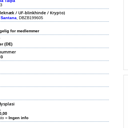
la Talpa
3
eknæk / UF-blinkhinde / Krypto)
 Santana
, DBZB199605
gelig for medlemmer
r
er (DE)
nummer
93
ysplasi
A
0,00
ato =
Ingen info