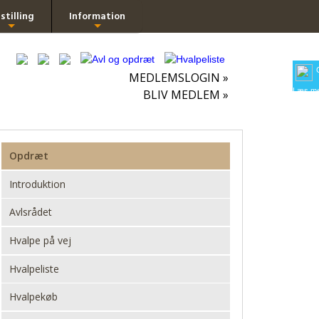
stilling
Information
+
+
MEDLEMSLOGIN »
Læs me
BLIV MEDLEM »
Opdræt
Introduktion
Avlsrådet
Hvalpe på vej
Hvalpeliste
Hvalpekøb