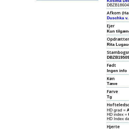
Kosima Del
DBZB18604
Afkom (Hal
Duschka v.
Ejer
Kun tilgæn
Opdrætte
Rita Lugau
Stambogs
DBZB1950
Født
Ingen info
Køn
Tæve
Farve
Tg
Hofteledsd
HD grad =
HD index =
HD Index d
Hjerte