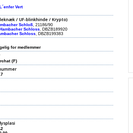
L´enfer Vert
eknæk / UF-blinkhinde / Krypto)
ambacher Schloß
, 21186/90
 Hambacher Schloss
, DBZB189920
ambacher Schloss
, DBZB199383
gelig for medlemmer
r
rchat (F)
nummer
17
ysplasi
A2