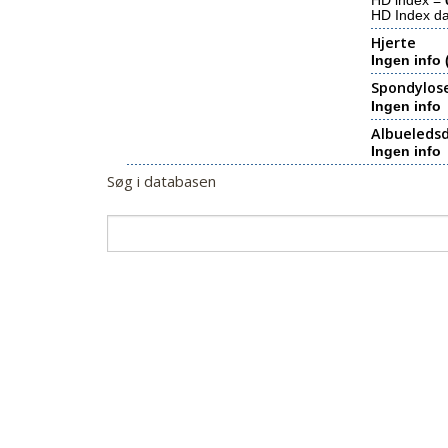
HD index =
HD Index d
Hjerte
Ingen info 
Spondylos
Ingen info
Albueledsd
Ingen info
Søg i databasen