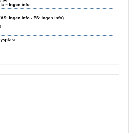
0,00
ato =
Ingen info
(AS: Ingen info - PS: Ingen info)
e
ysplasi