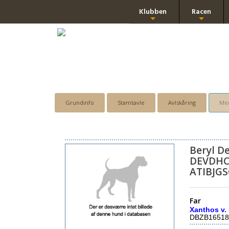
Klubben
Racen
+
+
Grundinfo
Stamtavle
Avlskåring
Men
Beryl De
DEVDHC
ATIBJGS
Far
Xanthos v. 
DBZB16518