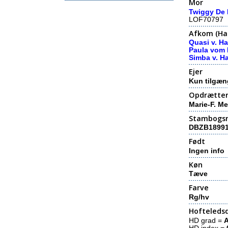
Mor
Twiggy De 
LOF70797
Afkom (Hal
Quasi v. H
Paula vom
Simba v. H
Ejer
Kun tilgæn
Opdrætte
Marie-F. Me
Stambogs
DBZB1899
Født
Ingen info
Køn
Tæve
Farve
Rg/hv
Hofteledsd
HD grad =