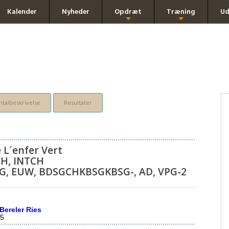
Kalender
Nyheder
Opdræt
Træning
Ud
+
+
talbeskrivelse
Resultater
 L´enfer Vert
H, INTCH
G, EUW, BDSGCHKBSGKBSG-, AD, VPG-2
Bereler Ries
5