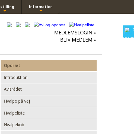
stilling
Information
+
+
MEDLEMSLOGIN »
Læs me
BLIV MEDLEM »
Opdræt
Introduktion
Avlsrådet
Hvalpe på vej
Hvalpeliste
Hvalpekøb