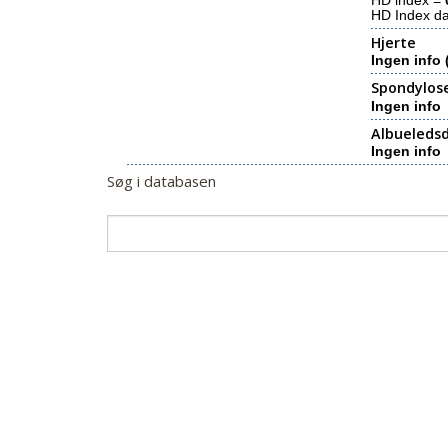
HD index =
HD Index d
Hjerte
Ingen info 
Spondylos
Ingen info
Albueledsd
Ingen info
Søg i databasen