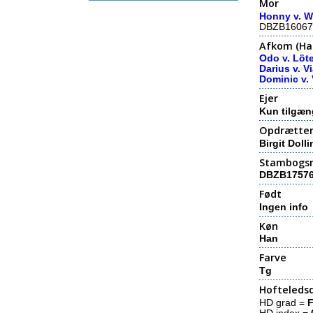
Mor
Honny v. W
DBZB16067
Afkom (Hal
Odo v. Löt
Darius v. V
Dominic v.
Ejer
Kun tilgæn
Opdrætte
Birgit Doll
Stambogs
DBZB1757
Født
Ingen info
Køn
Han
Farve
Tg
Hofteledsd
HD grad =