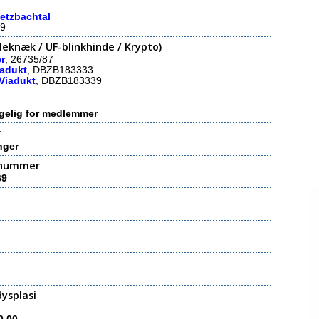
etzbachtal
9
eknæk / UF-blinkhinde / Krypto)
er
, 26735/87
iadukt
, DBZB183333
 Viadukt
, DBZB183339
gelig for medlemmer
r
inger
nummer
69
ysplasi
F