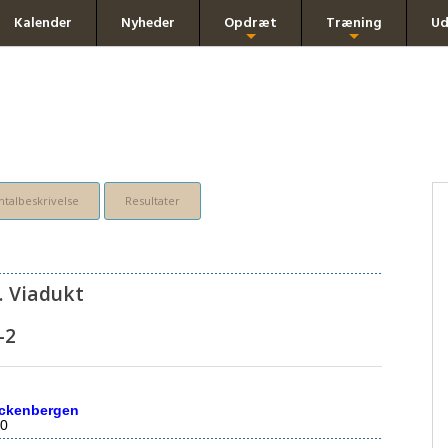
Kalender
Nyheder
Opdræt
Træning
Ud
+
+
talbeskrivelse
Resultater
. Viadukt
-2
lockenbergen
0