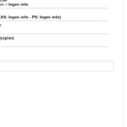
0,00
ato =
Ingen info
(AS: Ingen info - PS: Ingen info)
e
ysplasi