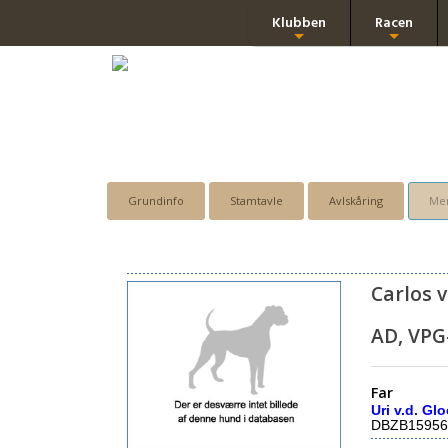
Klubben
Racen
+
+
Grundinfo
Stamtavle
Avlskåring
Men
Carlos v
AD, VPG
Far
Uri v.d. G
DBZB15956