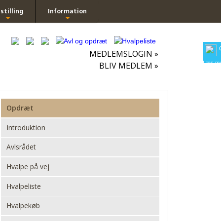
stilling
Information
+
+
MEDLEMSLOGIN »
Læs me
BLIV MEDLEM »
Opdræt
Introduktion
Avlsrådet
Hvalpe på vej
Hvalpeliste
Hvalpekøb