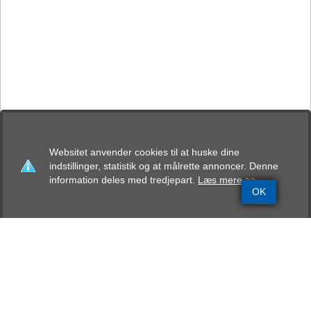
Websitet anvender cookies til at huske dine
indstillinger, statistik og at målrette annoncer. Denne
information deles med tredjepart.
Læs mere >>
OK
Grundinfo
Stamtavle
Avlskåring