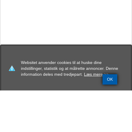
Websitet anvender cookies til at huske dine
indstillinger, statistik og at målrette annoncer. Denne
information deles med tredjepart.
Læs mere >>
OK
Grundinfo
Stamtavle
Avlskåring
Mentalbeskrivelse
Resultater