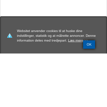
Websitet anvender cookies til at huske dine
indstillinger, statistik og at målrette annoncer. Denne
information deles med tredjepart.
Læs mere >>
OK
Grundinfo
Stamtavle
Avlskåring
Mentalbeskrivelse
Resultater