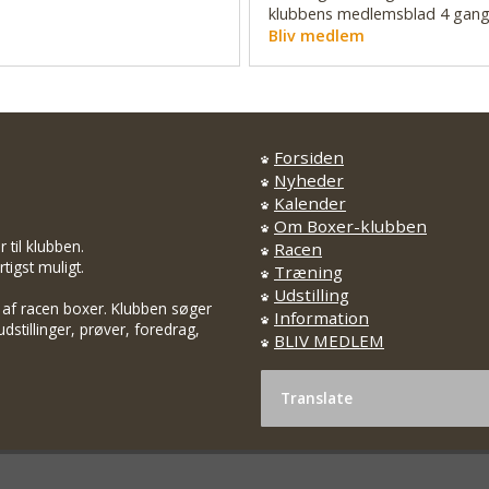
klubbens medlemsblad 4 gange
Bliv medlem
Forsiden
Nyheder
Kalender
Om Boxer-klubben
til klubben.
Racen
tigst muligt.
Træning
Udstilling
 af racen boxer. Klubben søger
Information
dstillinger, prøver, foredrag,
BLIV MEDLEM
Translate