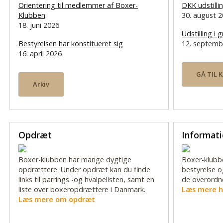
Orientering til medlemmer af Boxer-
DKK udstilli
Klubben
30. august 
18. juni 2026
Udstilling i
Bestyrelsen har konstitueret sig
12. septemb
16. april 2026
GÅ TIL 
Arkiv
Opdræt
Informat
Boxer-klubben har mange dygtige
Boxer-klubbe
opdrættere. Under opdræt kan du finde
bestyrelse o
links til parrings -og hvalpelisten, samt en
de overordne
liste over boxeropdrættere i Danmark.
Læs mere h
Læs mere om opdræt