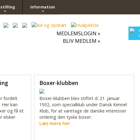
stilling
Information
+
+
MEDLEMSLOGIN »
BLIV MEDLEM »
ing
Boxer-klubben
r fordelt
Boxer-klubben blev stiftet d. 21. januar
 Her kan
1932, som specialklub under Dansk Kennel
xer og få et
Klub, for at varetage de danske interesser
r elsker
omkring den tyske boxer.
Læs mere her