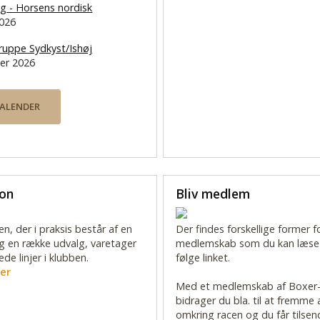
ng - Horsens nordisk
2026
 gruppe Sydkyst/Ishøj
er 2026
KALENDER
ion
Bliv medlem
n, der i praksis består af en
Der findes forskellige former f
g en række udvalg, varetager
medlemskab som du kan læse
de linjer i klubben.
følge linket.
er
Med et medlemskab af Boxer
bidrager du bla. til at fremme
omkring racen og du får tilsen