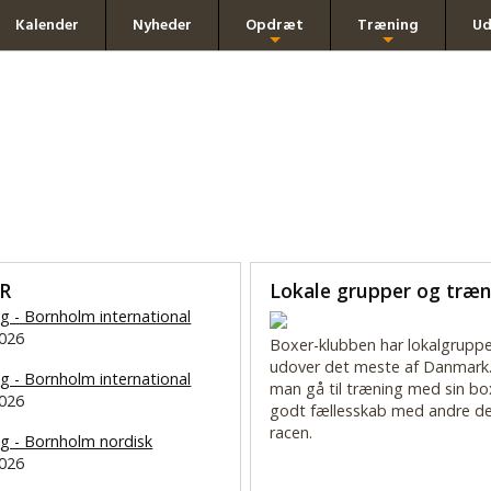
Kalender
Nyheder
Opdræt
Træning
Ud
+
+
R
Lokale grupper og træn
ng - Bornholm international
2026
Boxer-klubben har lokalgruppe
udover det meste af Danmark.
ng - Bornholm international
man gå til træning med sin bo
2026
godt fællesskab med andre de
racen.
ng - Bornholm nordisk
2026