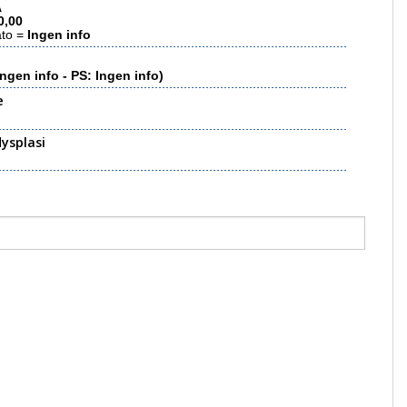
A
0,00
ato =
Ingen info
 Ingen info - PS: Ingen info)
e
ysplasi