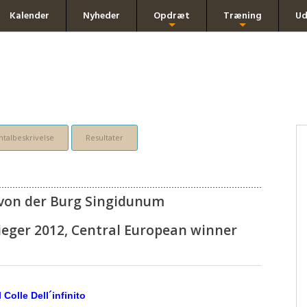
Kalender
Nyheder
Opdræt
Træning
Ud
+
+
talbeskrivelse
Resultater
von der Burg Singidunum
ieger 2012, Central European winner
 Colle Dell´infinito