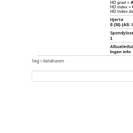
HD grad =
HD index =
HD Index d
Hjerte
0 (SI) (AS:
Spondylos
1
Albueledsd
Ingen info
Søg i databasen