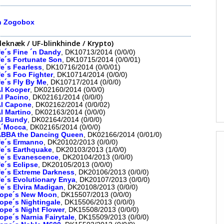
n Zogobox
eknæk / UF-blinkhinde / Krypto)
fe´s Fine ´n Dandy
, DK10713/2014 (0/0/0)
fe´s Fortunate Son
, DK10715/2014 (0/0/01)
fe´s Fearless
, DK10716/2014 (0/0/01)
fe´s Foo Fighter
, DK10714/2014 (0/0/0)
fe´s Fly By Me
, DK10717/2014 (0/0/0)
Al Kooper
, DK02160/2014 (0/0/0)
Al Pacino
, DK02161/2014 (0/0/0)
 Al Capone
, DK02162/2014 (0/0/02)
Al Martino
, DK02163/2014 (0/0/0)
Al Bundy
, DK02164/2014 (0/0/0)
 A´Mocca
, DK02165/2014 (0/0/0)
 ABBA the Dancing Queen
, DK02166/2014 (0/01/0)
fe´s Ermanno
, DK20102/2013 (0/0/0)
fe´s Earthquake
, DK20103/2013 (1/0/0)
fe´s Evanescence
, DK20104/2013 (0/0/0)
e´s Eclipse
, DK20105/2013 (0/0/0)
fe´s Extreme Darkness
, DK20106/2013 (0/0/0)
fe´s Evolutionary Enya
, DK20107/2013 (0/0/0)
fe´s Elvira Madigan
, DK20108/2013 (0/0/0)
Hope´s New Moon
, DK15507/2013 (0/0/0)
Hope´s Nightingale
, DK15506/2013 (0/0/0)
Hope´s Night Flower
, DK15508/2013 (0/0/0)
ope´s Narnia Fairytale
, DK15509/2013 (0/0/0)