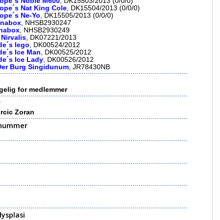
Hope´s Noble M600
, DK15503/2013 (0/0/0)
Hope´s Nat King Cole
, DK15504/2013 (0/0/0)
Hope´s Ne-Yo
, DK15505/2013 (0/0/0)
onabox
, NHSB2930247
nabox
, NHSB2930249
Nirvalis
, DK07221/2013
de´s Iego
, DK00524/2012
de´s Ice Man
, DK00525/2012
de´s Ice Lady
, DK00526/2012
Der Burg Singidunum
, JR78430NB
gelig for medlemmer
r
rcic Zoran
nummer
ysplasi