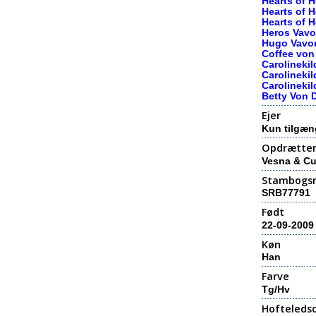
Hearts of 
Hearts of 
Hearts of 
Heros Vav
Hugo Vavo
Coffee von 
Carolinekil
Carolinekil
Carolinekil
Betty Von 
Ejer
Kun tilgæn
Opdrætte
Vesna & Cu
Stambogs
SRB77791
Født
22-09-2009
Køn
Han
Farve
Tg/Hv
Hofteledsd