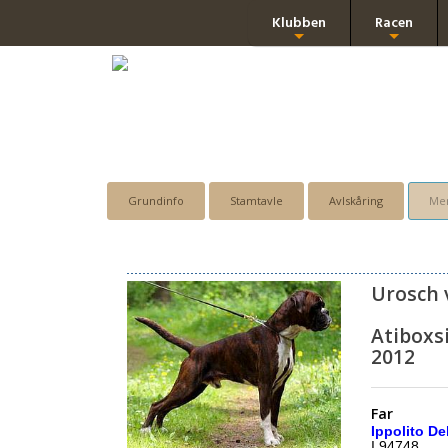
Klubben
Racen
+
+
Grundinfo
Stamtavle
Avlskåring
Men
Urosch 
Atiboxs
2012
Far
Ippolito Del
I 94748