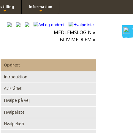
stilling
Information
+
+
MEDLEMSLOGIN »
Læs me
BLIV MEDLEM »
Opdræt
Introduktion
Avlsrådet
Hvalpe på vej
Hvalpeliste
Hvalpekøb