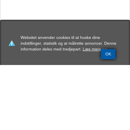
Websitet anvender cookies til at huske dine
indstillinger, statistik og at målrette annoncer. Denne
information deles med tredjepart.
Læs mere >>
OK
Grundinfo
Stamtavle
Avlskåring
Mentalbeskrivelse
Resultater