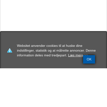
Websitet anvender cookies til at huske dine
indstillinger, statistik og at målrette annoncer. Denne
information deles med tredjepart.
Læs mere >>
OK
Grundinfo
Stamtavle
Avlskåring
Mentalbeskrivelse
Resultater