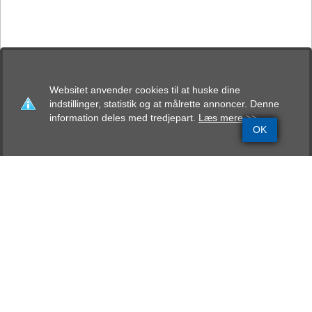
Websitet anvender cookies til at huske dine
indstillinger, statistik og at målrette annoncer. Denne
information deles med tredjepart.
Læs mere >>
OK
Grundinfo
Stamtavle
Avlskåring
Mentalbeskrivelse
Resultater