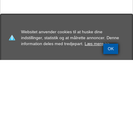
Websitet anvender cookies til at huske dine
indstillinger, statistik og at målrette annoncer. Denne
information deles med tredjepart.
Læs mere >>
OK
Grundinfo
Stamtavle
Avlskåring
Mentalbeskrivelse
Resultater
Arnakkekilden´s Chili